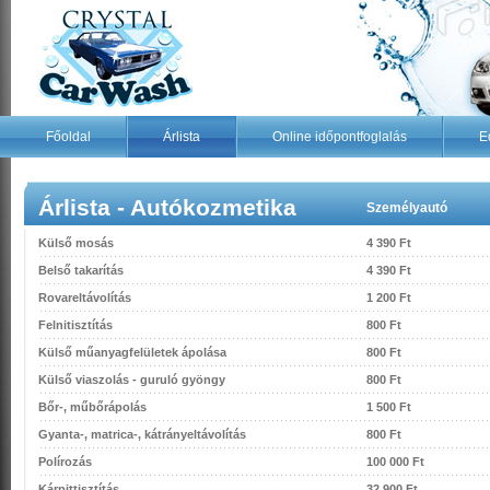
Főoldal
Árlista
Online időpontfoglalás
E
Árlista - Autókozmetika
Személyautó
Külső mosás
4 390 Ft
Belső takarítás
4 390 Ft
Rovareltávolítás
1 200 Ft
Felnitisztítás
800 Ft
Külső műanyagfelületek ápolása
800 Ft
Külső viaszolás - guruló gyöngy
800 Ft
Bőr-, műbőrápolás
1 500 Ft
Gyanta-, matrica-, kátrányeltávolítás
800 Ft
Polírozás
100 000 Ft
Kárpittisztítás
32 900 Ft