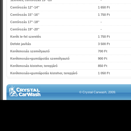
Szerelés, centírozás 19''-20''
-
Centírozás 12''-14''
1 650 Ft
Centírozás 15''-16''
1 750 Ft
Centírozás 17''-18''
-
Centírozás 19''-20''
-
Kerék le-fel szerelés
1 750 Ft
Defekt javítás
3 500 Ft
Kerékmosás személyautó
700 Ft
Kerékmosás+gumiápolás személyautó
900 Ft
Kerékmosás kisteher, terepjáró
850 Ft
Kerékmosás+gumiápolás kisteher, terepjáró
1 050 Ft
© Crystal Carwash, 2009.