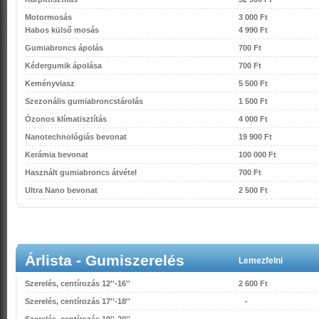
Motormosás
3 000 Ft
Habos külső mosás
4 990 Ft
Gumiabroncs ápolás
700 Ft
Kédergumik ápolása
700 Ft
Keményviasz
5 500 Ft
Szezonális gumiabroncstárolás
1 500 Ft
Ózonos klímatisztítás
4 000 Ft
Nanotechnológiás bevonat
19 900 Ft
Kerámia bevonat
100 000 Ft
Használt gumiabroncs átvétel
700 Ft
Ultra Nano bevonat
2 500 Ft
Árlista - Gumiszerelés
Lemezfelni
Szerelés, centírozás 12''-16''
2 600 Ft
Szerelés, centírozás 17''-18''
-